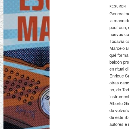
RESUMEN
Generalmen
la mano de
peor aun, 
nuevos con
Todavía ca
Marcelo Be
qué forma 
balcón pre
en ritual 
Enrique S
otras can
no, de Tod
instrument
Alberto Gi
de volvers
de este l
autores e 