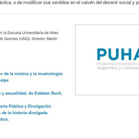
áctica, o de modificar sus sentidos en el vaivén del devenir social y po
n la Escuela Universitaria de Artes
e Quilmes (UNQ). Director: Martín
io de la música y la musicología:
ualpa
a y sexualidad, de Esteban Buch,
oria Pública y Divulgación.
de la historia divulgada.
lico.