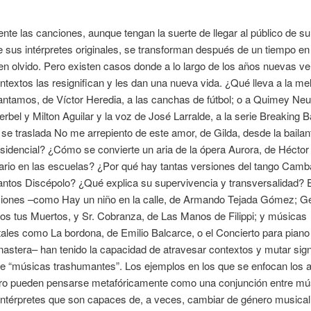
te las canciones, aunque tengan la suerte de llegar al público de s
 sus intérpretes originales, se transforman después de un tiempo en h
en olvido. Pero existen casos donde a lo largo de los años nuevas ve
textos las resignifican y les dan una nueva vida. ¿Qué lleva a la me
ntamos, de Víctor Heredia, a las canchas de fútbol; o a Quimey Ne
rbel y Milton Aguilar y la voz de José Larralde, a la serie Breaking
se traslada No me arrepiento de este amor, de Gilda, desde la bailant
sidencial? ¿Cómo se convierte un aria de la ópera Aurora, de Héctor
diario en las escuelas? ¿Por qué hay tantas versiones del tango Camb
antos Discépolo? ¿Qué explica su supervivencia y transversalidad? 
ciones –como Hay un niño en la calle, de Armando Tejada Gómez; G
os tus Muertos, y Sr. Cobranza, de Las Manos de Filippi; y músicas
ales como La bordona, de Emilio Balcarce, o el Concierto para piano
nastera– han tenido la capacidad de atravesar contextos y mutar sign
e “músicas trashumantes”. Los ejemplos en los que se enfocan los a
ibro pueden pensarse metafóricamente como una conjunción entre mú
intérpretes que son capaces de, a veces, cambiar de género musical;