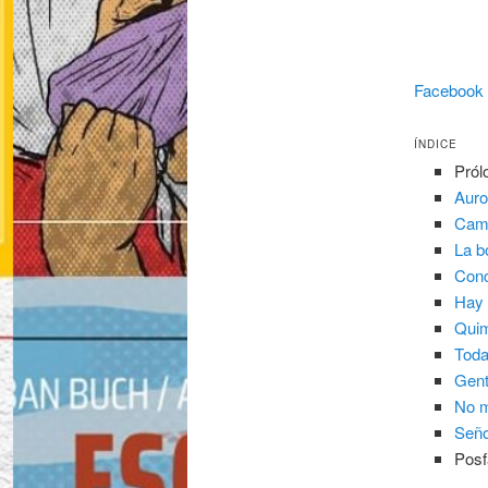
Facebook
ÍNDICE
Pról
Auro
Camb
La b
Conc
Hay 
Quim
Toda
Gent
No m
Seño
Posf