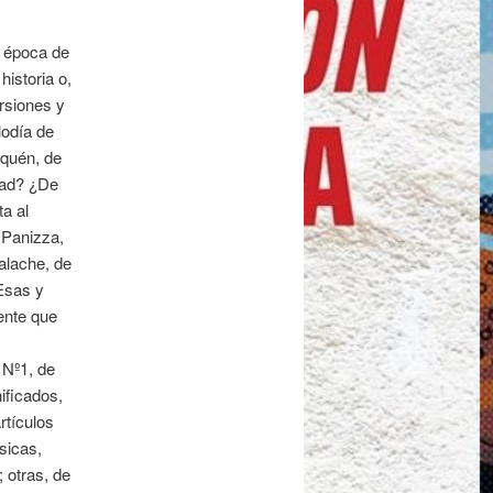
u época de
istoria o,
rsiones y
lodía de
uquén, de
 Bad? ¿De
a al
 Panizza,
alache, de
Esas y
ente que
 Nº1, de
ificados,
rtículos
sicas,
 otras, de