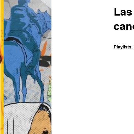
Las 
can
Playlists,