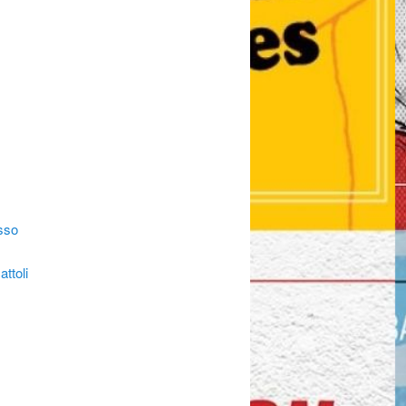
asso
ttoli