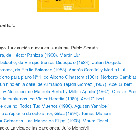
del libro
ogo. La canción nunca es la misma. Pablo Semán
ra, de Héctor Panizza (1908). Martín Liut
alache, de Enrique Santos Discépolo (1934). Julian Delgado
ordona, de Emilio Balcarce (1958). Andrés Serafini y Martín Liut
ierto para piano Nº 1, de Alberto Ginastera (1961). Norberto Cambi
un niño en la calle, de Armando Tejada Gómez (1967). Abel Gilbert
ey Neuquén, de Marcelo Berbel y Milton Aguilar (1967). Cristian Acca
vía cantamos, de Víctor Heredia (1980). Abel Gilbert
e que no, Todos Tus Muertos (1986). Agustín Yannicelli
e arrepiento de este amor, Gilda (1994). Tomas Mariani
r Cobranza, Las Manos de Filippi (1998). Mauro Rosal
acio. La vida de las canciones. Julio Mendívil