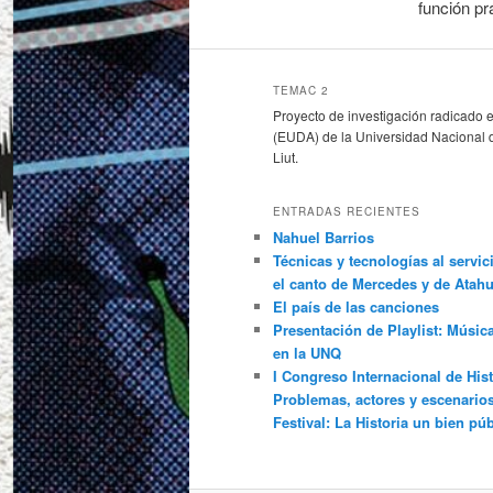
función pr
TEMAC 2
Proyecto de investigación radicado e
(EUDA) de la Universidad Nacional d
Liut.
ENTRADAS RECIENTES
Nahuel Barrios
Técnicas y tecnologías al servic
el canto de Mercedes y de Atah
El país de las canciones
Presentación de Playlist: Músic
en la UNQ
I Congreso Internacional de Hist
Problemas, actores y escenarios 
Festival: La Historia un bien púb