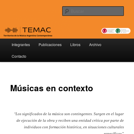
Ir
Territorios de la Música Argentina Contemporánea
al
Busc
contenido
principal
TEMAC
Menú
Integrantes
Publicaciones
Libros
Archivo
principal
Contacto
Músicas en contexto
“
Los significados de la música son contingentes. Surgen en el lugar
de ejecución de la obra y reciben una entidad crítica por parte de
individuos con formación histórica, en situaciones culturales
específicas”