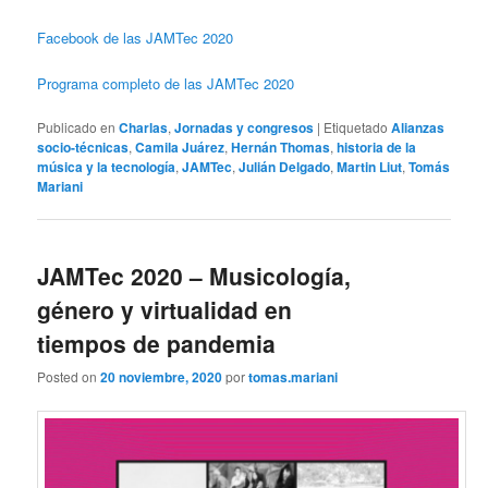
Facebook de las JAMTec 2020
Programa completo de las JAMTec 2020
Publicado en
Charlas
,
Jornadas y congresos
|
Etiquetado
Alianzas
socio-técnicas
,
Camila Juárez
,
Hernán Thomas
,
historia de la
música y la tecnología
,
JAMTec
,
Julián Delgado
,
Martin Liut
,
Tomás
Mariani
JAMTec 2020 – Musicología,
género y virtualidad en
tiempos de pandemia
Posted on
20 noviembre, 2020
por
tomas.mariani