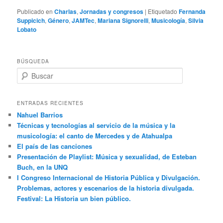
Publicado en
Charlas
,
Jornadas y congresos
|
Etiquetado
Fernanda
Suppicich
,
Género
,
JAMTec
,
Mariana Signorelli
,
Musicología
,
Silvia
Lobato
BÚSQUEDA
B
u
s
c
ENTRADAS RECIENTES
a
Nahuel Barrios
r
Técnicas y tecnologías al servicio de la música y la
musicología: el canto de Mercedes y de Atahualpa
El país de las canciones
Presentación de Playlist: Música y sexualidad, de Esteban
Buch, en la UNQ
I Congreso Internacional de Historia Pública y Divulgación.
Problemas, actores y escenarios de la historia divulgada.
Festival: La Historia un bien público.