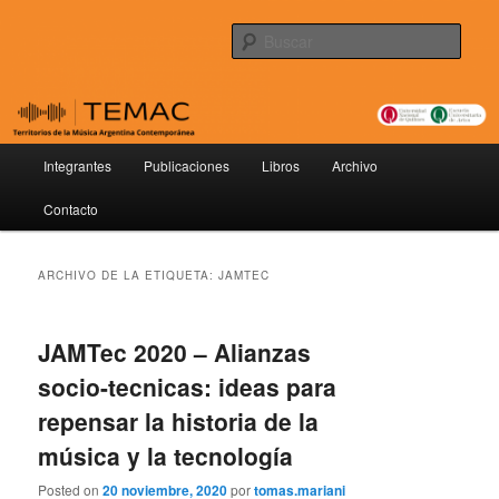
Ir
Ir
Territorios de la Música Argentina Contemporánea
al
al
Busc
contenido
contenido
principal
secundario
TEMAC
Menú
Integrantes
Publicaciones
Libros
Archivo
principal
Contacto
ARCHIVO DE LA ETIQUETA:
JAMTEC
JAMTec 2020 – Alianzas
socio-tecnicas: ideas para
repensar la historia de la
música y la tecnología
Posted on
20 noviembre, 2020
por
tomas.mariani